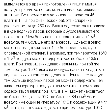
выделяется во время приготовления пищи и мытья
посуды, при мытье полов, комнатными растениями и
цветами. Во время сна у человека испаряется 45 г
влаги в 1 ч, а при физической работе испарение
увеличивается до 250 г/ч. Влага содержится в воздухе
в виде водяных паров, которые обусловливают его
3
влажность. Чем больше влаги содержится в 1 м
воздуха, тем больше его влажность. Однако воздух
может насыщаться влагой не беспредельно, а до
определенной степени. Например, при температуре 16°C
3
в 1 м
воздуха может содержаться не более 13,6 г
влаги. При превышении данной величины при той же
температуре 16°C влага из воздуха начнет выпадать в
виде мелких капель — конденсата. Чем теплее воздух,
тем больше водяных паров он может содержать, чем
ниже температура воздуха, тем меньше в нем может
3
содержаться влаги: при 10°C в 1 м
может находиться
3
не более 9,4 г, а при 0°C - не более 4,84 г/ м
.Если
воздух, имеющий температуру 16°С и содержащий 9,4 г/
3
м
влаги, начать охлаждать, то при температуре 10°С