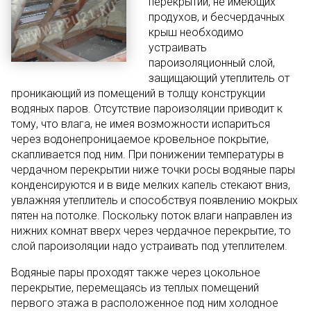
перекрытий, не имеющих
продухов, и бесчердачных
крыш необходимо
устраивать
пароизоляционный слой,
защищающий утеплитель от
проникающий из помещений в толщу конструкции
водяных паров. Отсутствие пароизоляции приводит к
тому, что влага, не имея возможности испариться
через водонепроницаемое кровельное покрытие,
скапливается под ним. При понижении температуры в
чердачном перекрытии ниже точки росы водяные пары
конденсируются и в виде мелких капель стекают вниз,
увлажняя утеплитель и способствуя появлению мокрых
пятен на потолке. Поскольку поток влаги направлен из
нижних комнат вверх через чердачное перекрытие, то
слой пароизоляции надо устраивать под утеплителем.
Водяные пары проходят также через цокольное
перекрытие, перемещаясь из теплых помещений
первого этажа в расположенное под ним холодное