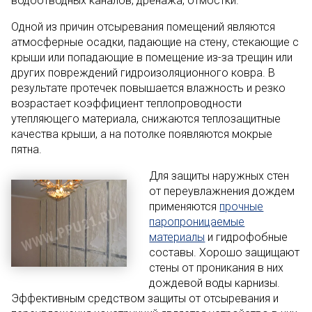
водоотводных каналов, дренажа, отмостки.
Одной из причин отсыревания помещений являются
атмосферные осадки, падающие на стену, стекающие с
крыши или попадающие в помещение из-за трещин или
других повреждений гидроизоляционного ковра. В
результате протечек повышается влажность и резко
возрастает коэффициент теплопроводности
утепляющего материала, снижаются теплозащитные
качества крыши, а на потолке появляются мокрые
пятна.
Для защиты наружных стен
от переувлажнения дождем
применяются
прочные
паропроницаемые
материалы
и гидрофобные
составы. Хорошо защищают
стены от проникания в них
дождевой воды карнизы.
Эффективным средством защиты от отсыревания и