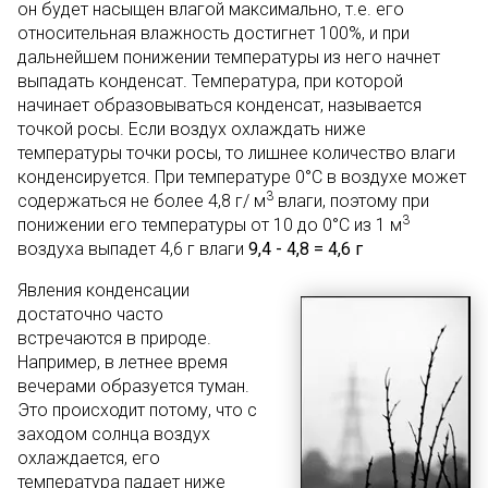
он будет насыщен влагой максимально, т.е. его
относительная влажность достигнет 100%, и при
дальнейшем понижении температуры из него начнет
выпадать конденсат. Температура, при которой
начинает образовываться конденсат, называется
точкой росы. Если воздух охлаждать ниже
температуры точки росы, то лишнее количество влаги
конденсируется. При температуре 0°C в воздухе может
3
содержаться не более 4,8 г/ м
влаги, поэтому при
3
понижении его температуры от 10 до 0°С из 1 м
воздуха выпадет 4,6 г влаги
9,4 - 4,8 = 4,6 г
Явления конденсации
достаточно часто
встречаются в природе.
Например, в летнее время
вечерами образуется туман.
Это происходит потому, что с
заходом солнца воздух
охлаждается, его
температура падает ниже