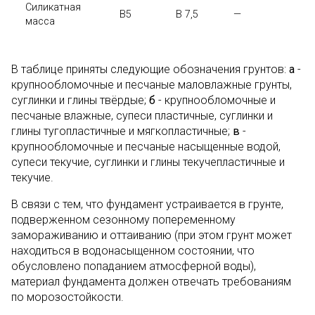
Силикатная
В5
В 7,5
—
масса
В таблице приняты следующие обозначения грунтов:
а
-
крупнообломочные и песчаные маловлажные грунты,
суглинки и глины твёрдые;
б
- крупнообломочные и
песчаные влажные, супеси пластичные, суглинки и
глины тугопластичные и мягкопластичные;
в
-
крупнообломочные и песчаные насыщенные водой,
супеси текучие, суглинки и глины текучепластичные и
текучие.
В связи с тем, что фундамент устраивается в грунте,
подверженном сезонному попеременному
замораживанию и оттаиванию (при этом грунт может
находиться в водонасыщенном состоянии, что
обусловлено попаданием атмосферной воды),
материал фундамента должен отвечать требованиям
по морозостойкости.