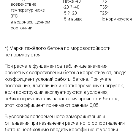
Ниже -40
F75
воздействие
-20 ? -40
F35*
температур ниже
-5 ? -20
F25*
0°С
-5 и выше
Не нормируется
в водонасыщенном
состоянии
*) Марки тяжёлого бетона по морозостойкости
не нормируются.
При расчете фундаментов табличные значения
расчетных сопротивлений бетона корректируют, вводя
коэффициент условий работы бетона. При учете
постоянных, длительных и кратковременных нагрузок,
если конструкции эксплуатируются в условиях,
неблагоприятных для нарастания прочности бетона,
этот коэффициент принимают равным 0,85.
В условиях попеременного замораживания и
оттаивания при назначении расчетного сопротивления
бетона необходимо вводить коэффициент условий