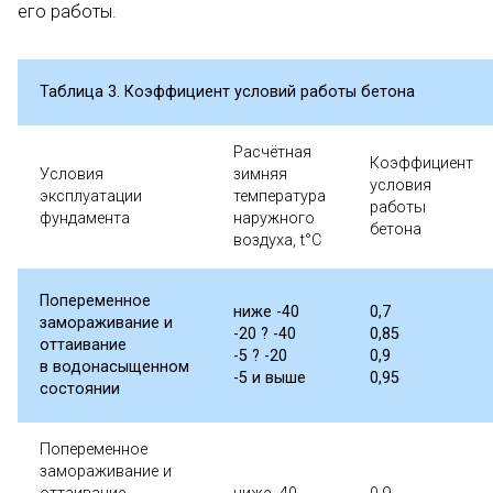
его работы.
Таблица 3. Коэффициент условий работы бетона
Расчётная
Коэффициент
Условия
зимняя
условия
эксплуатации
температура
работы
фундамента
наружного
бетона
воздуха, t°C
Попеременное
ниже -40
0,7
замораживание и
-20 ? -40
0,85
оттаивание
-5 ? -20
0,9
в водонасыщенном
-5 и выше
0,95
состоянии
Попеременное
замораживание и