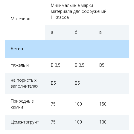
Минимальные марки
материала для сооружений
III класса
Материал
а
б
в
Бетон
тяжелый
В 3,5
В 3,5
В5
на пористых
В5
В5
—
заполнителях
Природные
75
100
150
камни
Цементогрунт
75
100
100