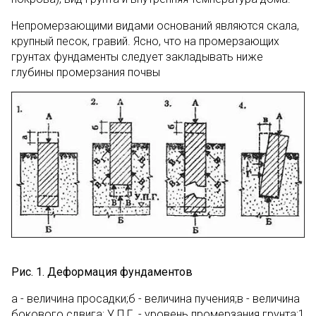
Непромерзающими видами оснований являются скала,
крупный песок, гравий. Ясно, что на промерзающих
грунтах фундаменты следует закладывать ниже
глубины промерзания почвы
Рис. 1. Деформация фундаментов
а - величина просадки;б - величина пучения;в - величина
бокового сдвига; У.П.Г. - уровень промерзания грунта;1